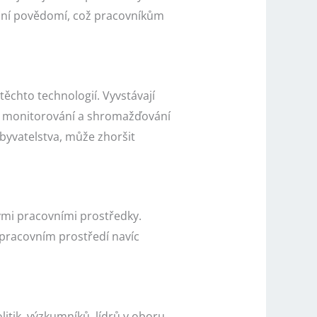
uační povědomí, což pracovníkům
ěchto technologií. Vyvstávají
o monitorování a shromažďování
obyvatelstva, může zhoršit
ými pracovními prostředky.
pracovním prostředí navíc
litik, výzkumníků, lídrů v oboru,