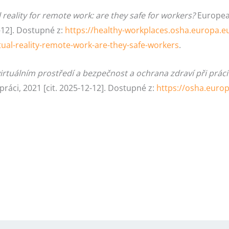
reality for remote work: are they safe for workers?
European
-12]. Dostupné z:
https://healthy-workplaces.osha.europa.e
al-reality-remote-work-are-they-safe-workers
.
rtuálním prostředí a bezpečnost a ochrana zdraví při práci
ráci, 2021 [cit. 2025-12-12]. Dostupné z:
https://osha.europa