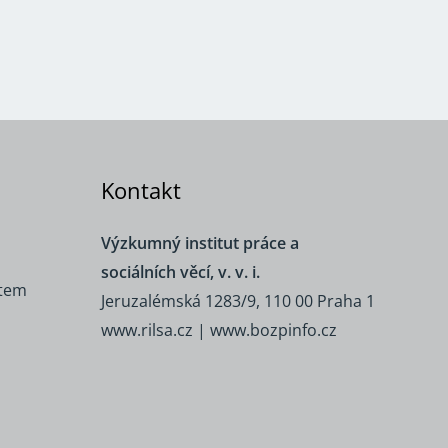
Kontakt
Výzkumný institut práce a
sociálních věcí, v. v. i.
ětem
Jeruzalémská 1283/9, 110 00 Praha 1
www.rilsa.cz
|
www.bozpinfo.cz