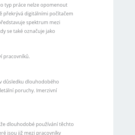
nto typ práce nelze opomenout
ětě překrývá digitálními počítačem
 představuje spektrum mezi
kdy se také označuje jako
í pracovníků.
 v důsledku dlouhodobého
etální poruchy. Imerzivní
ože dlouhodobé používání těchto
eré jsou již mezi pracovníky