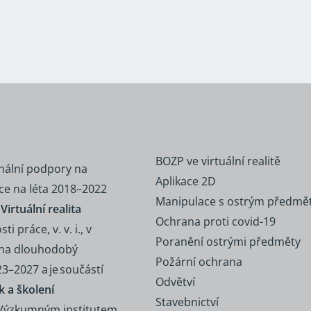
BOZP ve virtuální realitě
onální podpory na
Aplikace 2D
e na léta 2018–2022
Manipulace s ostrým předm
irtuální realita
Ochrana proti covid-19
práce, v. v. i., v
Poranění ostrými předměty
y na dlouhodobý
Požární ochrana
3–2027 a je součástí
Odvětví
k a školení
Stavebnictví
 Výzkumným institutem