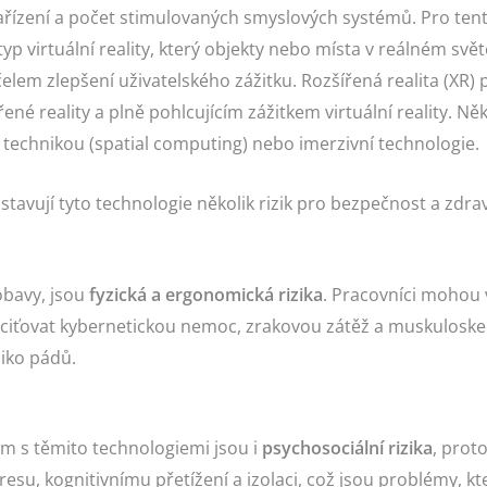
zařízení a počet stimulovaných smyslových systémů. Pro te
 typ virtuální reality, který objekty nebo místa v reálném sv
lem zlepšení uživatelského zážitku. Rozšířená realita (XR)
ené reality a plně pohlcujícím zážitkem virtuální reality. Ně
 technikou (spatial computing) nebo imerzivní technologie.
avují tyto technologie několik rizik pro bezpečnost a zdrav
obavy, jsou
fyzická a ergonomická rizika
. Pracovníci mohou
ciťovat kybernetickou nemoc, zrakovou zátěž a muskuloskel
ziko pádů.
s těmito technologiemi jsou i
psychosociální rizika
, prot
esu, kognitivnímu přetížení a izolaci, což jsou problémy, kt