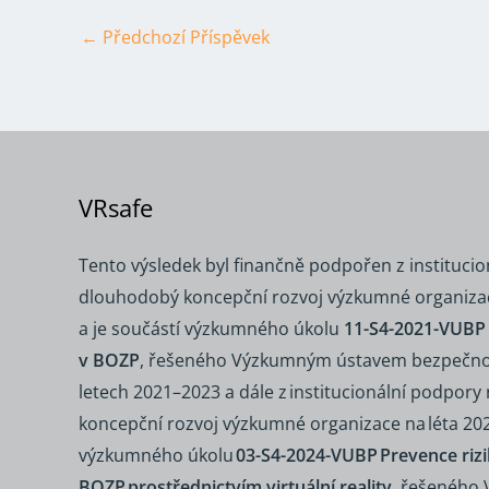
←
Předchozí Příspěvek
VRsafe
Tento výsledek byl finančně podpořen z instituci
dlouhodobý koncepční rozvoj výzkumné organizac
a je součástí výzkumného úkolu
11-S4-2021-VUBP V
v BOZP
, řešeného Výzkumným ústavem bezpečnosti 
letech 2021–2023 a dále z institucionální podpor
koncepční rozvoj výzkumné organizace na léta 202
výzkumného úkolu
03-S4-2024-VUBP Prevence rizi
BOZP prostřednictvím virtuální reality
, řešeného