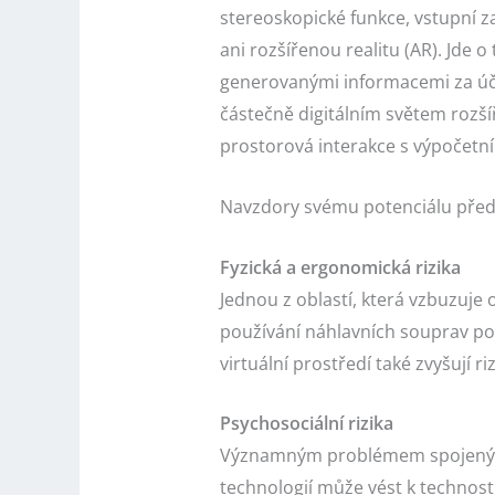
stereoskopické funkce, vstupní 
ani rozšířenou realitu (AR). Jde o
generovanými informacemi za úče
částečně digitálním světem rozšíř
prostorová interakce s výpočetní
Navzdory svému potenciálu předst
Fyzická a ergonomická rizika
Jednou z oblastí, která vzbuzuje 
používání náhlavních souprav po
virtuální prostředí také zvyšují ri
Psychosociální rizika
Významným problémem spojeným 
technologií může vést k technostr