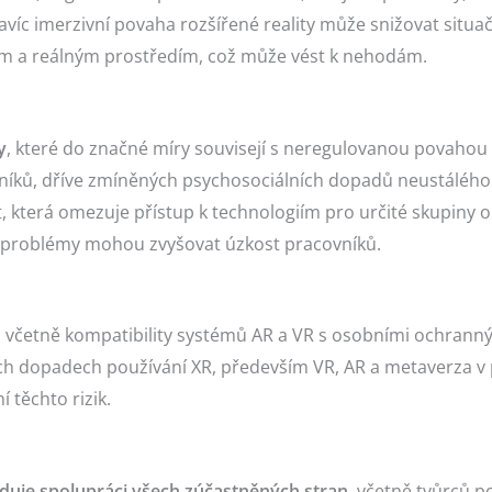
Navíc imerzivní povaha rozšířené reality může snižovat sit
ním a reálným prostředím, což může vést k nehodám.
y
, které do značné míry souvisejí s neregulovanou povahou t
níků, dříve zmíněných psychosociálních dopadů neustáléh
t, která omezuje přístup k technologiím pro určité skupiny 
o problémy mohou zvyšovat úzkost pracovníků.
, včetně kompatibility systémů AR a VR s osobními ochrann
h dopadech používání XR, především VR, AR a metaverza v 
í těchto rizik.
duje spolupráci všech zúčastněných stran
, včetně tvůrců po