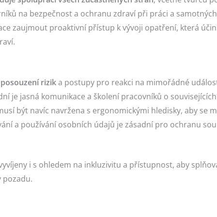
níků na bezpečnost a ochranu zdraví při práci a samotných
zaujmout proaktivní přístup k vývoji opatření, která účinně
raví.
posouzení rizik
a postupy pro reakci na mimořádné události
sadní je jasná komunikace a školení pracovníků o souvisejících
usí být navíc navržena s ergonomickými hledisky, aby se mi
ní a používání osobních údajů je zásadní pro ochranu so
vyvíjeny i s ohledem na inkluzivitu a přístupnost, aby splň
y pozadu.