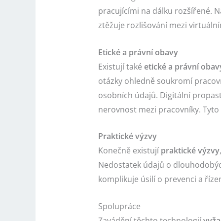
pracujícími na dálku rozšířené. 
ztěžuje rozlišování mezi virtuál
Etické a právní obavy
Existují také
etické a právní obav
otázky ohledně soukromí pracov
osobních údajů. Digitální propas
nerovnost mezi pracovníky. Tyt
Praktické výzvy
Konečně existují
praktické výzvy
Nedostatek údajů o dlouhodobýc
komplikuje úsilí o prevenci a řízen
Spolupráce
Zavádění těchto technologií
vyža