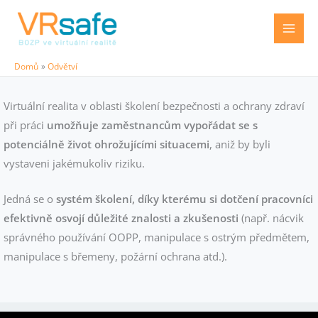
Přeskočit
na
obsah
Domů
Odvětví
Virtuální realita v oblasti školení bezpečnosti a ochrany zdraví
při práci
umožňuje zaměstnancům vypořádat se s
potenciálně život ohrožujícími situacemi
, aniž by byli
vystaveni jakémukoliv riziku.
Jedná se o
systém školení, díky kterému si dotčení pracovníci
efektivně osvojí důležité znalosti a zkušenosti
(např. nácvik
správného používání OOPP, manipulace s ostrým předmětem,
manipulace s břemeny, požární ochrana atd.).