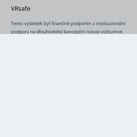
VRsafe
Tento výsledek byl finančně podpořen z institucionální
podpory na dlouhodobý koncepční rozvoj výzkumné
organizace na léta 2018–2022 a je součástí
výzkumného úkolu
11-S4-2021-VUBP Virtuální realita
v BOZP
, řešeného Výzkumným ústavem bezpečnosti
práce, v. v. i., v letech 2021–2023 a dále
z institucionální podpory na dlouhodobý koncepční
rozvoj výzkumné organizace na léta 2023–2027
a je součástí výzkumného úkolu
03-S4-2024-
VUBP Prevence rizik a školení BOZP prostřednictvím
virtuální reality
, řešeného Výzkumným institutem
práce a sociálních věcí, v. v. i., v letech 2024–2026.