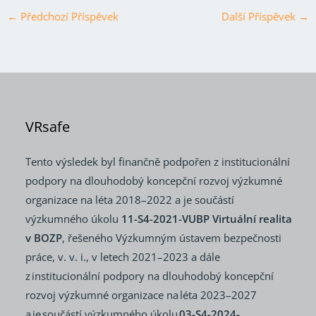
←
Předchozí Příspěvek
Další Příspěvek
→
VRsafe
Tento výsledek byl finančně podpořen z institucionální
podpory na dlouhodobý koncepční rozvoj výzkumné
organizace na léta 2018–2022 a je součástí
výzkumného úkolu
11-S4-2021-VUBP Virtuální realita
v BOZP
, řešeného Výzkumným ústavem bezpečnosti
práce, v. v. i., v letech 2021–2023 a dále
z institucionální podpory na dlouhodobý koncepční
rozvoj výzkumné organizace na léta 2023–2027
a je součástí výzkumného úkolu
03-S4-2024-